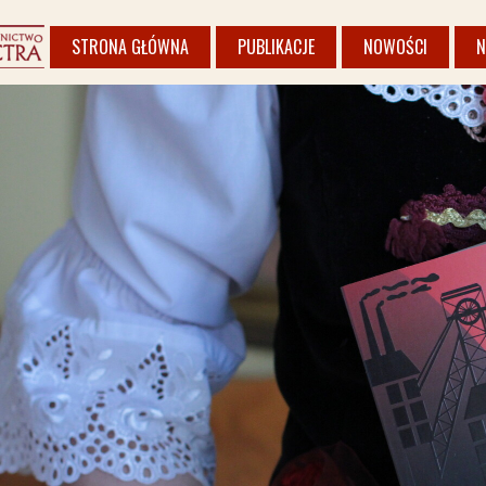
STRONA GŁÓWNA
PUBLIKACJE
NOWOŚCI
N
KSIĄŻKI
ALBUMY I PRZEWODNIKI
REGION
POEZJA
PUBLIKACJE ZLECONE