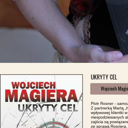
UKRYTY CEL
Wojciech Magi
Piotr Rosner - samoz
Z partnerką Martą 
wpływowej klientki
w
niespodziewanych ak
zajścia są powiązan
ze sprawą Rosnera, 