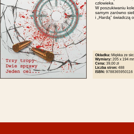
człowieka.
W poszukiwaniu kole
samym zarówno siebie
i „Hardą” świadczą 
Okładka:
Miękka ze sk
Wymiary:
205 x 
Cena:
39,00 zł
Liczba stron:
488
ISBN:
9788365950116