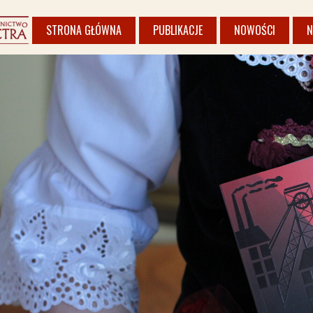
STRONA GŁÓWNA
PUBLIKACJE
NOWOŚCI
N
KSIĄŻKI
ALBUMY I PRZEWODNIKI
REGION
POEZJA
PUBLIKACJE ZLECONE