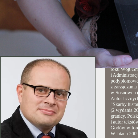
Daniel Jakubczyk
Daniel Jaku
roku
Wójt
Gm
i Administrac
podyplomowe 
z zarządzani
w Sosnowcu
(
Autor licznyc
"Skarby histor
(2 wydania 20
granicy. Pols
i autor tekst
Godów w forog
W latach 2009