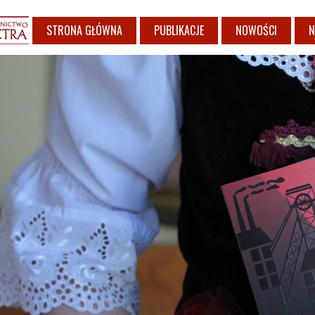
STRONA GŁÓWNA
PUBLIKACJE
NOWOŚCI
N
KSIĄŻKI
ALBUMY I PRZEWODNIKI
REGION
POEZJA
PUBLIKACJE ZLECONE